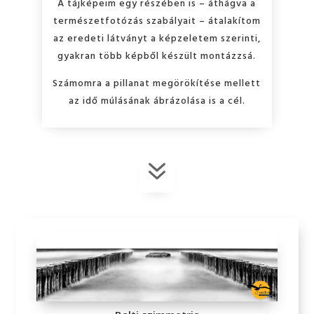
A tájképeim egy részében is – áthágva a
természetfotózás szabályait – átalakítom
az eredeti látványt a képzeletem szerinti,
gyakran több képből készült montázzsá.
Számomra a pillanat megörökítése mellett
az idő múlásának ábrázolása is a cél.
7