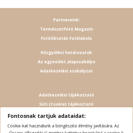
Partnereink:
Természetfotó Magazin
FotóOktatás Fotóiskola
Közgyűlési határozatok
Az egyesület alapszabálya
Adatkezelési szabályzat
Adatkezelési tájékoztató
Süti (Cookie) tájékoztató
Kapcsolat
Fontosnak tartjuk adataidat:
Cookie-kat használunk a böngészési élmény javítására. Az
„Összes elfogadása” gombra kattintva hozzájárul a cookie-k