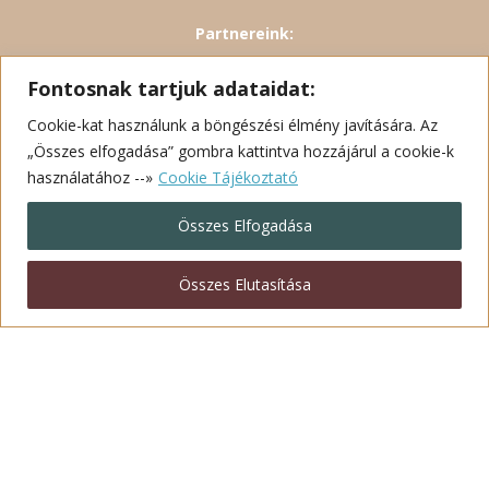
Partnereink:
Természetfotó Magazin
Fontosnak tartjuk adataidat:
FotóOktatás Fotóiskola
Cookie-kat használunk a böngészési élmény javítására. Az
„Összes elfogadása” gombra kattintva hozzájárul a cookie-k
Közgyűlési határozatok
használatához --»
Cookie Tájékoztató
Az egyesület alapszabálya
Adatkezelési szabályzat
Összes Elfogadása
Összes Elutasítása
Adatkezelési tájékoztató
Süti (Cookie) tájékoztató
Kapcsolat
© 2026 All rights reserved.