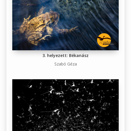
3. helyezett: Békanász
Szabó Géza