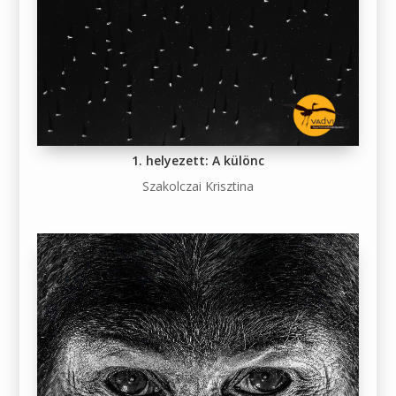
1. helyezett: A különc
Szakolczai Krisztina