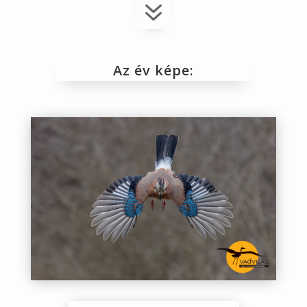
7
Az év képe: