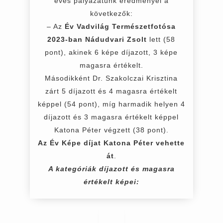
éves pályázatunk eredményei a
következők:
– Az
Év Vadvilág Természetfotósa
2023-ban Nádudvari Zsolt
lett (58
pont), akinek 6 képe díjazott, 3 képe
magasra értékelt.
Másodikként Dr. Szakolczai Krisztina
zárt 5 díjazott és 4 magasra értékelt
képpel (54 pont), míg harmadik helyen 4
díjazott és 3 magasra értékelt képpel
Katona Péter végzett (38 pont).
Az Év Képe díjat Katona Péter vehette
át
.
A kategóriák díjazott és magasra
értékelt képei: