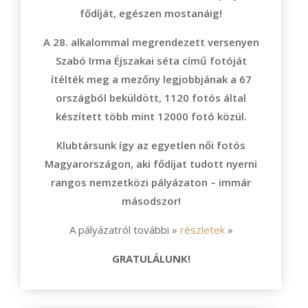
fődíját, egészen mostanáig!
A 28. alkalommal megrendezett versenyen
Szabó Irma Éjszakai séta című fotóját
ítélték meg a mezőny legjobbjának a 67
országból beküldött, 1120 fotós által
készített több mint 12000 fotó közül.
Klubtársunk így az egyetlen női fotós
Magyarországon, aki fődíjat tudott nyerni
rangos nemzetközi pályázaton – immár
másodszor!
A pályázatról további »
részletek
»
GRATULÁLUNK!