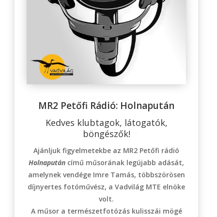
MR2 Petőfi Rádió: Holnapután
Kedves klubtagok, látogatók,
böngészők!
Ajánljuk figyelmetekbe az MR2 Petőfi rádió
Holnapután
című műsorának legújabb adását,
amelynek vendége Imre Tamás, többszörösen
díjnyertes fotóművész, a Vadvilág MTE elnöke
volt.
A
műsor a természetfotózás kulisszái mögé