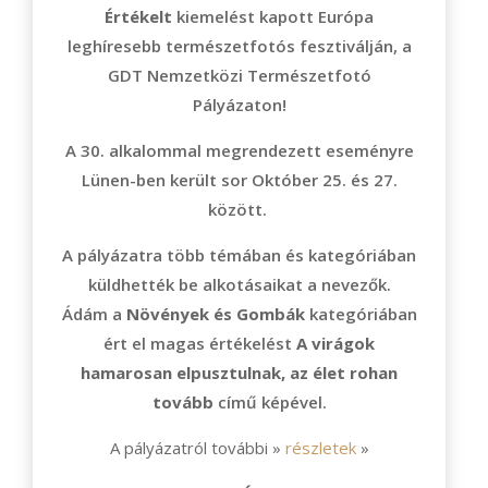
Értékelt
kiemelést kapott Európa
leghíresebb természetfotós fesztiválján, a
GDT Nemzetközi Természetfotó
Pályázaton!
A 30. alkalommal megrendezett eseményre
Lünen-ben került sor Október 25. és 27.
között.
A pályázatra több témában és kategóriában
küldhették be alkotásaikat a nevezők.
Ádám a
Növények és Gombák
kategóriában
ért el magas értékelést
A virágok
hamarosan elpusztulnak, az élet rohan
tovább
című képével.
A pályázatról további »
részletek
»