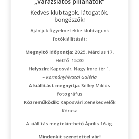
„Varázslatos pillanatok”
Kedves klubtagok, látogatók,
böngészők!
Ajánljuk figyelmetekbe klubtagunk
fotókiállítását:
Megnyitó időpontja
:
2025. Március 17.
Hétfő 15:30
Helyszín
: Kaposvár, Nagy Imre tér 1.
– Kormányhivatal Galéria
A kiállítást megnyitja:
Sélley Miklós
fotográfus
Közreműködik:
Kaposvári Zenekedvelők
Kórusa
A kiállítás megtekinthető Április 16-ig.
Mindenkit szeretettel vár!