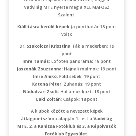
Vadvilág MTE nyerte meg a XLI. MAFOSZ
Szalont!
Kiállításra kerülő képek
(a ponthatár 18 pont
volt)
:
Dr. Szakolczai Krisztina
: Fák a mederben: 19
pont
Imre Tamás
: Lofoten panoráma: 19 pont
Jaszenák Zsuzsanna
: Hajnali malmok: 19 pont
Imre Anikó
: Föld sebek: 19 pont
Katona Péter
: Zuhanás: 19 pont
Nádudvari Zsolt
: Hullámok közt: 18 pont
Laki Zoltán
: Csápok: 18 pont
A klubok között a nevezett képek
átlagpontszáma alapján
1.
lett a
Vadvilág
MTE
,
2
. a
Kanizsa Fotóklub
és
3.
a
Képolvasók
Fotóklub Egyesület
.