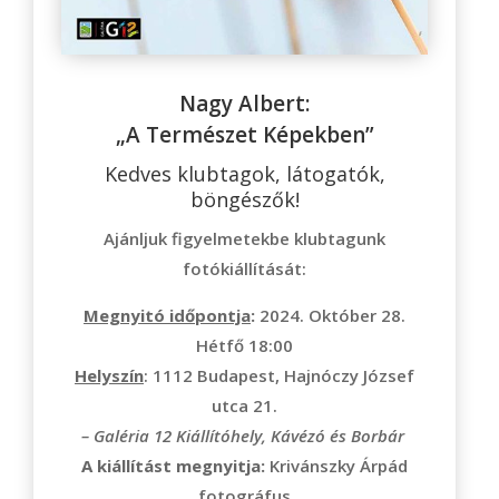
Nagy Albert:
„A Természet Képekben”
Kedves klubtagok, látogatók,
böngészők!
Ajánljuk figyelmetekbe klubtagunk
fotókiállítását:
Megnyitó időpontja
:
2024. Október 28.
Hétfő 18:00
Helyszín
: 1112 Budapest, Hajnóczy József
utca 21.
– Galéria 12 Kiállítóhely, Kávézó és Borbár
A kiállítást megnyitja:
Krivánszky Árpád
fotográfus