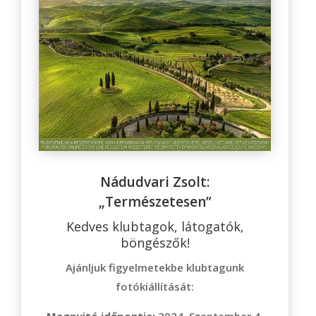
Nádudvari Zsolt:
„Természetesen”
Kedves klubtagok, látogatók,
böngészők!
Ajánljuk figyelmetekbe klubtagunk
fotókiállítását:
Megnyitó időpontja
:
2024. Szeptember 4.