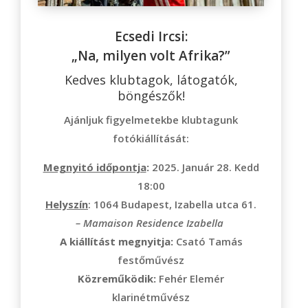
Ecsedi Ircsi:
„Na, milyen volt Afrika?”
Kedves klubtagok, látogatók,
böngészők!
Ajánljuk figyelmetekbe klubtagunk
fotókiállítását:
Megnyitó időpontja
:
2025. Január 28. Kedd
18:00
Helyszín
: 1064 Budapest, Izabella utca 61.
– Mamaison Residence Izabella
A kiállítást megnyitja:
Csató Tamás
festőművész
Közreműködik:
Fehér Elemér
klarinétművész