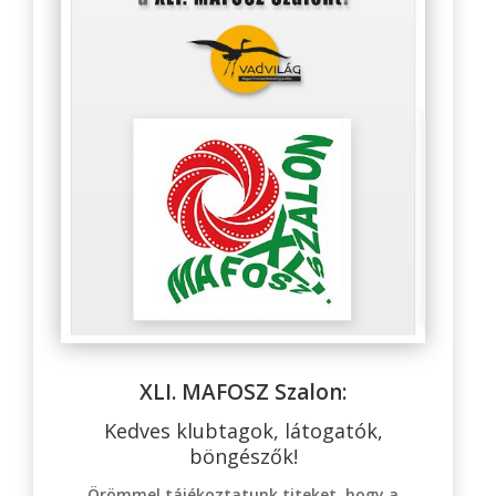
XLI. MAFOSZ Szalon:
Kedves klubtagok, látogatók,
böngészők!
Örömmel tájékoztatunk titeket, hogy a