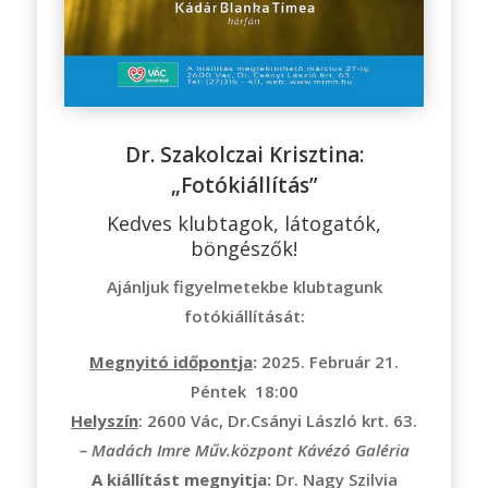
Dr. Szakolczai Krisztina:
„Fotókiállítás”
Kedves klubtagok, látogatók,
böngészők!
Ajánljuk figyelmetekbe klubtagunk
fotókiállítását:
Megnyitó időpontja
:
2025. Február 21.
Péntek 18:00
Helyszín
: 2600 Vác, Dr.Csányi László krt. 63.
– Madách Imre Műv.központ Kávézó Galéria
A kiállítást megnyitja:
Dr. Nagy Szilvia