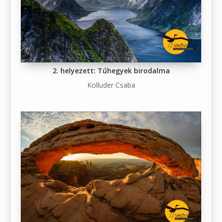
2. helyezett: Tűhegyek birodalma
Kolluder Csaba