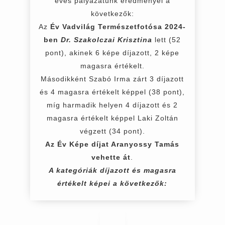
éves pályázatunk eredményei a
következők:
Az
Év Vadvilág Természetfotósa 2024-
ben
Dr. Szakolczai Krisztina
lett (52
pont), akinek 6 képe díjazott, 2 képe
magasra értékelt.
Másodikként Szabó Irma zárt 3 díjazott
és 4 magasra értékelt képpel (38 pont),
míg harmadik helyen 4 díjazott és 2
magasra értékelt képpel Laki Zoltán
végzett (34 pont).
Az Év Képe díjat Aranyossy Tamás
vehette át
.
A kategóriák díjazott és magasra
értékelt képei a következők: