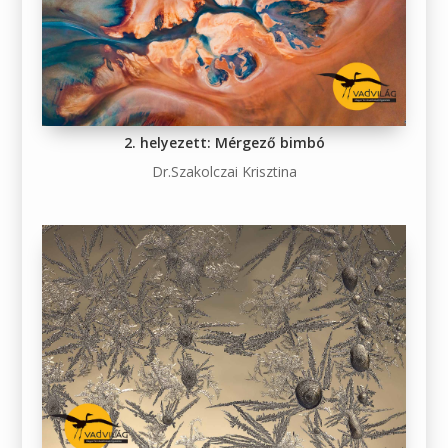
2. helyezett: Mérgező bimbó
Dr.Szakolczai Krisztina