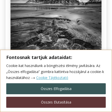
Fontosnak tartjuk adataidat:
Cookie-kat használunk a böngészési élmény javítására. Az
„Összes elfogadása” gombra kattintva hozzájárul a cookie-k
használatához --»
Cookie Tájékoztató
Összes Elfogadása
Összes Elutasítása
3. helyezett: Skagsanden
Dr.Szakolczai Krisztina