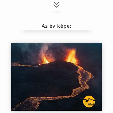
7
Az év képe: