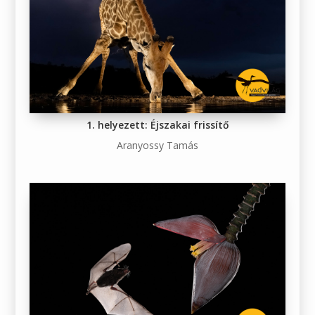
1. helyezett: Éjszakai frissítő
Aranyossy Tamás